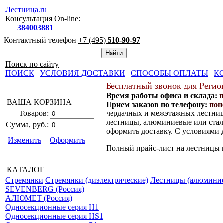
Лестница.ru
Консультация On-line:
384003881
Контактный телефон
+7 (495)
510-90-97
Поиск по сайту
ПОИСК
|
УСЛОВИЯ ДОСТАВКИ
|
СПОСОБЫ ОПЛАТЫ
|
К
Бесплатный звонок для Регио
Время работы офиса и склада:
ВАША КОРЗИНА
Прием заказов по телефону:
пон
Товаров:
чердачных и межэтажных лестниц
лестницы, алюминиевые или стал
Сумма, руб.:
оформить доставку. С условиями
Изменить
Оформить
Полный прайс-лист на лестницы 
КАТАЛОГ
Стремянки
Стремянки (диэлектрические)
Лестницы (алюмини
SEVENBERG (Россия)
АЛЮМЕТ (Россия)
Односекционные серия H1
Односекционные серия HS1