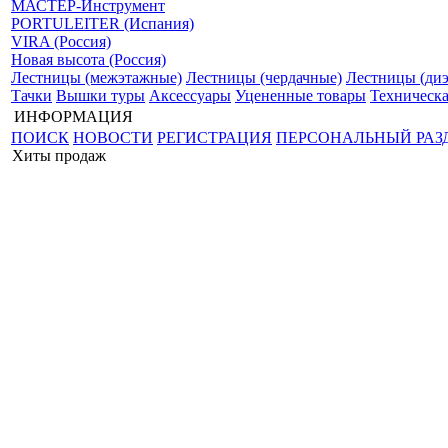
МАСТЕР-Инструмент
PORTULEITER (Испания)
VIRA (Россия)
Новая высота (Россия)
Лестницы (межэтажные)
Лестницы (чердачные)
Лестницы (диэ
Тачки
Вышки туры
Аксессуары
Уцененные товары
Техническа
ИНФОРМАЦИЯ
ПОИСК
НОВОСТИ
РЕГИСТРАЦИЯ
ПЕРСОНАЛЬНЫЙ РАЗ
Хиты продаж