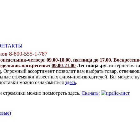
ОНТАКТЫ
нов 8-800-555-1-787
понедельник-четверг
09.00-18.00
, пятница
до 17.00
. Воскресен
едельник-воскресенье:
09.00-21.00
Лестница .ру
- интернет-маг
. Огромный ассортимент позволит вам выбрать товар, отвеча
ьные стремянки известных фирм-производителей. Вы можете ку
 доставки можно ознакомиться
здесь
.
и стремянки можно посмотреть здесь.
Скачать
:
евые)