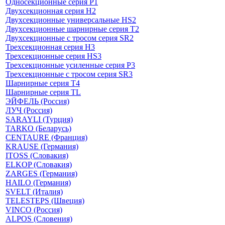
Односекционные серия P1
Двухсекционная серия H2
Двухсекционные универсальные HS2
Двухсекционные шарнирные серия T2
Двухсекционные с тросом серия SR2
Трехсекционная серия H3
Трехсекционные серия HS3
Трехсекционные усиленные серия P3
Трехсекционные с тросом серия SR3
Шарнирные серия T4
Шарнирные серия TL
ЭЙФЕЛЬ (Россия)
ЛУЧ (Россия)
SARAYLI (Турция)
TARKO (Беларусь)
CENTAURE (Франция)
KRAUSE (Германия)
ITOSS (Словакия)
ELKOP (Словакия)
ZARGES (Германия)
HAILO (Германия)
SVELT (Италия)
TELESTEPS (Швеция)
VINCO (Россия)
ALPOS (Словения)