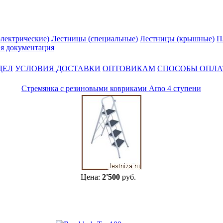
лектрические)
Лестницы (специальные)
Лестницы (крышные)
П
я документация
ДЕЛ
УСЛОВИЯ ДОСТАВКИ
ОПТОВИКАМ
СПОСОБЫ ОПЛ
Стремянка с резиновыми ковриками Arno 4 ступени
Цена:
2'500
руб.