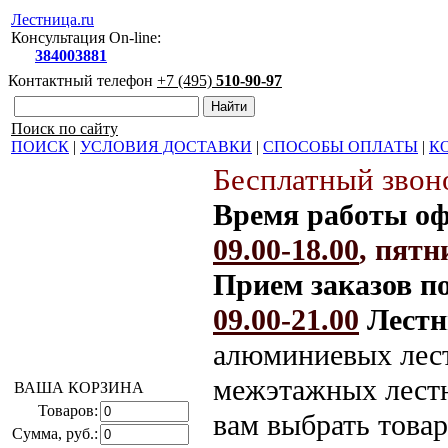
Лестница.ru
Консультация On-line:
384003881
Контактный телефон
+7 (495)
510-90-97
Поиск по сайту
ПОИСК
|
УСЛОВИЯ ДОСТАВКИ
|
СПОСОБЫ ОПЛАТЫ
|
К
Бесплатный звоно
Время работы оф
09.00-18.00
, пят
Прием заказов п
09.00-21.00
Лестн
алюминиевых лест
межэтажных лестн
ВАША КОРЗИНА
Товаров:
вам выбрать това
Сумма, руб.: