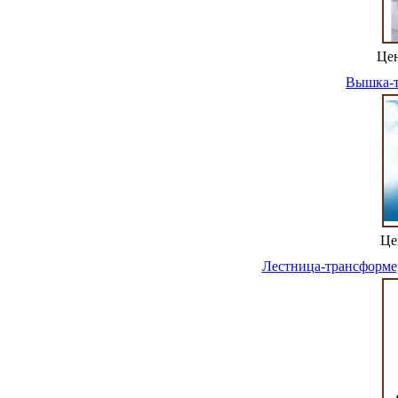
Це
Вышка-т
Це
Лестница-трансформер