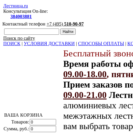
Лестница.ru
Консультация On-line:
384003881
Контактный телефон
+7 (495)
510-90-97
Поиск по сайту
ПОИСК
|
УСЛОВИЯ ДОСТАВКИ
|
СПОСОБЫ ОПЛАТЫ
|
К
Бесплатный звоно
Время работы оф
09.00-18.00
, пят
Прием заказов п
09.00-21.00
Лестн
алюминиевых лест
межэтажных лестн
ВАША КОРЗИНА
Товаров:
вам выбрать това
Сумма, руб.: