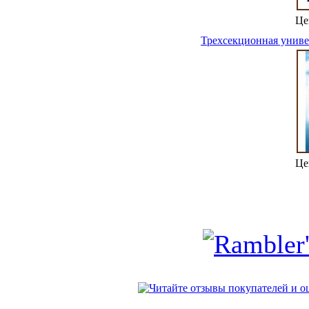
Це
Трехсекционная униве
Це