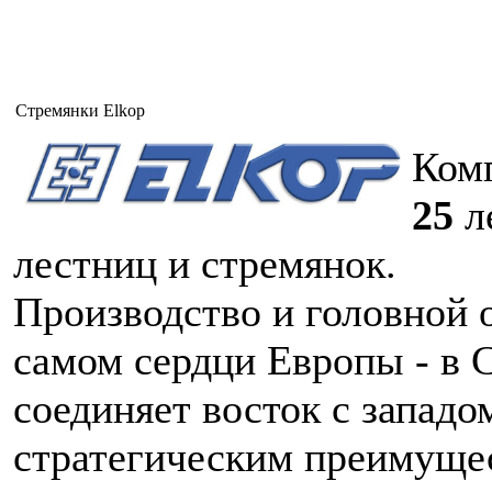
Cтремянки Elkop
Ком
25
л
лестниц и стремянок.
Производство и головной 
самом сердци Европы - в 
соединяет восток с западо
стратегическим преимущес