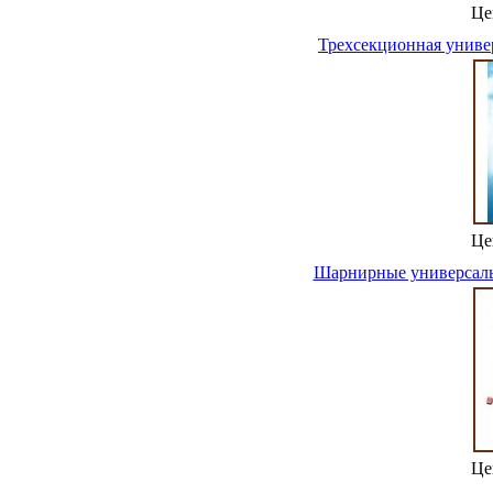
Це
Трехсекционная универ
Це
Шарнирные универсальн
Це