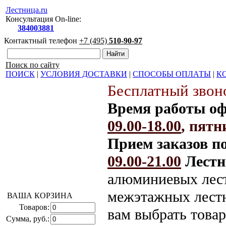
Лестница.ru
Консультация On-line:
384003881
Контактный телефон
+7 (495)
510-90-97
Поиск по сайту
ПОИСК
|
УСЛОВИЯ ДОСТАВКИ
|
СПОСОБЫ ОПЛАТЫ
|
К
Бесплатный звоно
Время работы оф
09.00-18.00
, пят
Прием заказов п
09.00-21.00
Лестн
алюминиевых лест
межэтажных лестн
ВАША КОРЗИНА
Товаров:
вам выбрать това
Сумма, руб.: